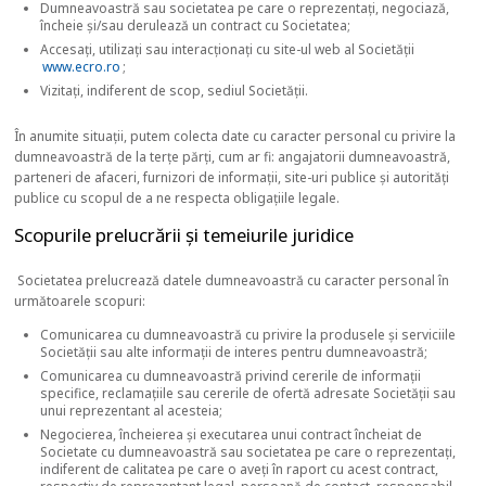
Dumneavoastră sau societatea pe care o reprezentați, negociază,
încheie și/sau derulează un contract cu Societatea;
Accesați, utilizați sau interacționați cu site-ul web al Societății
www.ecro.ro
;
Vizitați, indiferent de scop, sediul Societății.
În anumite situații, putem colecta date cu caracter personal cu privire la
dumneavoastră de la terțe părți, cum ar fi: angajatorii dumneavoastră,
parteneri de afaceri, furnizori de informații, site-uri publice și autorități
publice cu scopul de a ne respecta obligațiile legale.
Scopurile prelucrării și temeiurile juridice
Societatea prelucrează datele dumneavoastră cu caracter personal în
următoarele scopuri:
Comunicarea cu dumneavoastră cu privire la produsele și serviciile
Societății sau alte informații de interes pentru dumneavoastră;
Comunicarea cu dumneavoastră privind cererile de informații
specifice, reclamațiile sau cererile de ofertă adresate Societății sau
unui reprezentant al acesteia;
Negocierea, încheierea și executarea unui contract încheiat de
Societate cu dumneavoastră sau societatea pe care o reprezentați,
indiferent de calitatea pe care o aveți în raport cu acest contract,