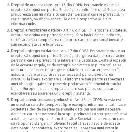
Dreptul de acces la date
– Art. 15 din GDPR. Persoanele vizate au
dreptul să obțină din partea Societății o confirmare dacă Societatea
prelucrează sau nu datele cu caracter personal care le privesc și, în
caz afirmativ, să obțină accesul la datele respective și la alte
informații utile.
Dreptul la rectificarea datelor
– Art. 16 din GDPR. Persoanele vizate au
dreptul să obțină din partea Societății, fără întârzieri nejustificate,
rectificarea sau completarea datelor cu caracter personal inexacte
sau incomplete care le privesc.
Dreptul la ștergerea datelor
– Art. 17 din GDPR. Persoanele vizate au
dreptul să obțină din partea Societății ștergerea datelor cu caracter
personal care le privesc, fără întârzieri nejustificate. Există și excepții
de la această regulă, ca de exemplu Societatea ar putea refuza să
dea curs unei cereri de ștergere a datelor cu caracter personal în
măsura în care prelucrarea este necesară pentru exercitarea
dreptului la liberă exprimare și la informare sau pentru respectarea
unei obligații legale care prevede prelucrarea în temeiul dreptului
Uniunii Europene sau al dreptului intern sau pentru constatarea,
exercitarea sau apărarea unui drept în instanță.
Dreptul la restricționarea prelucrării
– Art. 18 din GDPR. Acesta este
un drept cu caracter temporar. Spre exemplu, între momentul în care
Societatea decide să șteargă anumite date (nu mai sunt necesare
datele cu caracter personal în scopul prelucrării) și ștergerea efectivă
a datelor, aveți dreptul să trimiteți către Societate o cerere prin care
să vă opuneți ștergerii, motivând faptul că aveți nevoie de aceste
date pentru constatarea, exercitarea sau apărarea unui drept în