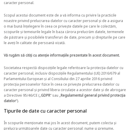
caracter personal.
Scopul acestui document este de a vă informa cu privire la practicile
noastre privind prelucrarea datelor cu caracter personal și de a asigura
o mai bună înțelegere în ceea ce privește datele pe care le colectăm,
scopurile și temeiurile legale în baza cărora prelucrăm datele, termenele
de păstrare și posibilele transferuri de date, precum și drepturile pe care
le aveți în calitate de persoană vizată.
Vă rugăm să citiți cu atenție informațiile prezentate în acest document.
Societatea respectă dispozițiile legale referitoare la protecția datelor cu
caracter personal, inclusiv dispozițiile Regulamentului (UE) 2016/679 al
Parlamentului European și al Consiliului din 27 aprilie 2016 privind
protecția persoanelor fizice în ceea ce privește prelucrarea datelor cu
caracter personal și privind libera circulație a acestor date și de abrogare
a Directivei 95/46/CE („
GDPR
” sau „
Regulamentul general privind protecția
datelor
”).
Tipurile de date cu caracter personal
În scopurile menționate mai jos în acest document, putem colecta și
prelucra următoarele date cu caracter personal: nume și prenume,