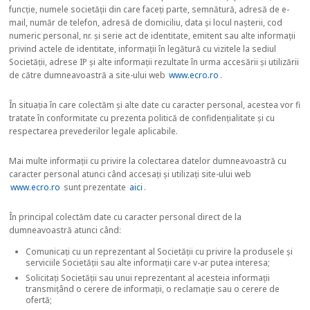
funcție, numele societății din care faceți parte, semnătură, adresă de e-
mail, număr de telefon, adresă de domiciliu, data și locul nașterii, cod
numeric personal, nr. și serie act de identitate, emitent sau alte informații
privind actele de identitate, informații în legătură cu vizitele la sediul
Societății, adrese IP și alte informații rezultate în urma accesării și utilizării
de către dumneavoastră a site-ului web
www.ecro.ro
.
În situația în care colectăm și alte date cu caracter personal, acestea vor fi
tratate în conformitate cu prezenta politică de confidențialitate și cu
respectarea prevederilor legale aplicabile.
Mai multe informații cu privire la colectarea datelor dumneavoastră cu
caracter personal atunci când accesați și utilizați site-ului web
www.ecro.ro
sunt prezentate
aici
.
În principal colectăm date cu caracter personal direct de la
dumneavoastră atunci când:
Comunicați cu un reprezentant al Societății cu privire la produsele și
serviciile Societății sau alte informații care v-ar putea interesa;
Solicitați Societății sau unui reprezentant al acesteia informații
transmițând o cerere de informații, o reclamație sau o cerere de
ofertă;