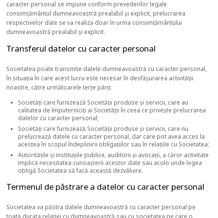
caracter personal se impune conform prevederilor legale
consimțământul dumneavoastră prealabil și explicit, prelucrarea
respectivelor date se va realiza doar în urma consimțământului
dumneavoastră prealabil și explicit.
Transferul datelor cu caracter personal
Societatea poate transmite datele dumneavoastră cu caracter personal,
în situația în care acest lucru este necesar în desfășurarea activității
noastre, către următoarele terțe părți:
Societăți care furnizează Societății produse și servicii, care au
calitatea de împuterniciți ai Societății în ceea ce privește prelucrarea
datelor cu caracter personal;
Societăți care furnizează Societății produse și servicii, care nu
prelucrează datele cu caracter personal, dar care pot avea acces la
acestea în scopul îndeplinirii obligațiilor sau în relațiile cu Societatea;
Autoritățile și instituțiile publice, auditorii și avocații, a căror activitate
implică necesitatea cunoașterii acestor date sau acolo unde legea
obligă Societatea să facă această dezvăluire.
Termenul de păstrare a datelor cu caracter personal
Societatea va păstra datele dumneavoastră cu caracter personal pe
toată durata relației cu dumneavoastră sau cu societatea pe care o