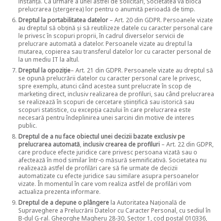
instanță. Ca urmare a unei astfel de solicitări, Societatea va bloca
prelucrarea (ștergerea) lor pentru o anumită perioadă de timp.
Dreptul la portabilitatea datelor
– Art. 20 din GDPR. Persoanele vizate
au dreptul să obțină și să reutilizeze datele cu caracter personal care
le privesc în scopuri proprii, în cadrul diverselor servicii de
prelucrare automată a datelor. Persoanele vizate au dreptul la
mutarea, copierea sau transferul datelor lor cu caracter personal de
la un mediu IT la altul.
Dreptul la opoziție
– Art. 21 din GDPR. Persoanele vizate au dreptul să
se opună prelucrării datelor cu caracter personal care le privesc,
spre exemplu, atunci când acestea sunt prelucrate în scop de
marketing direct, inclusiv realizarea de profiluri, sau când prelucrarea
se realizează în scopuri de cercetare științifică sau istorică sau
scopuri statistice, cu excepția cazului în care prelucrarea este
necesară pentru îndeplinirea unei sarcini din motive de interes
public.
Dreptul de a nu face obiectul unei decizii bazate exclusiv pe
prelucrarea automată
,
inclusiv crearea de profiluri
– Art. 22 din GDPR,
care produce efecte juridice care privesc persoana vizată sau o
afectează în mod similar într-o măsură semnificativă. Societatea nu
realizează astfel de profilări care să fie urmate de decizii
automatizate cu efecte juridice sau similare asupra persoanelor
vizate. În momentul în care vom realiza astfel de profilări vom
actualiza prezenta informare.
Dreptul de a depune o plângere
la Autoritatea Națională de
Supraveghere a Prelucrării Datelor cu Caracter Personal, cu sediul în
B-dul G-ral. Gheorghe Magheru 28-30, Sector 1, cod poștal 010336,