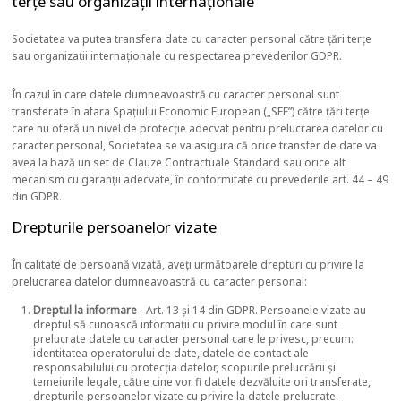
terțe sau organizații internaționale
Societatea va putea transfera date cu caracter personal către țări terțe
sau organizații internaționale cu respectarea prevederilor GDPR.
În cazul în care datele dumneavoastră cu caracter personal sunt
transferate în afara Spațiului Economic European („SEE”) către țări terțe
care nu oferă un nivel de protecție adecvat pentru prelucrarea datelor cu
caracter personal, Societatea se va asigura că orice transfer de date va
avea la bază un set de Clauze Contractuale Standard sau orice alt
mecanism cu garanții adecvate, în conformitate cu prevederile art. 44 – 49
din GDPR.
Drepturile persoanelor vizate
În calitate de persoană vizată, aveți următoarele drepturi cu privire la
prelucrarea datelor dumneavoastră cu caracter personal:
Dreptul la informare
– Art. 13 și 14 din GDPR. Persoanele vizate au
dreptul să cunoască informații cu privire modul în care sunt
prelucrate datele cu caracter personal care le privesc, precum:
identitatea operatorului de date, datele de contact ale
responsabilului cu protecția datelor, scopurile prelucrării și
temeiurile legale, către cine vor fi datele dezvăluite ori transferate,
drepturile persoanelor vizate cu privire la datele prelucrate.