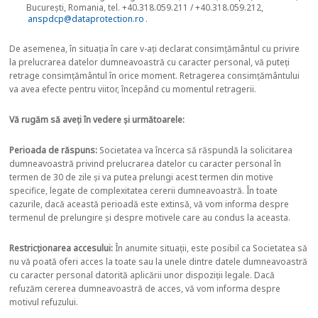
București, Romania, tel. +40.318.059.211 / +40.318.059.212,
anspdcp@dataprotection.ro
.
De asemenea, în situația în care v-ați declarat consimțământul cu privire
la prelucrarea datelor dumneavoastră cu caracter personal, vă puteți
retrage consimțământul în orice moment. Retragerea consimțământului
va avea efecte pentru viitor, începând cu momentul retragerii.
Vă rugăm să aveți în vedere și următoarele:
Perioada de răspuns:
Societatea va încerca să răspundă la solicitarea
dumneavoastră privind prelucrarea datelor cu caracter personal în
termen de 30 de zile și va putea prelungi acest termen din motive
specifice, legate de complexitatea cererii dumneavoastră. În toate
cazurile, dacă această perioadă este extinsă, vă vom informa despre
termenul de prelungire și despre motivele care au condus la aceasta.
Restricționarea accesului:
În anumite situații, este posibil ca Societatea să
nu vă poată oferi acces la toate sau la unele dintre datele dumneavoastră
cu caracter personal datorită aplicării unor dispoziții legale. Dacă
refuzăm cererea dumneavoastră de acces, vă vom informa despre
motivul refuzului.