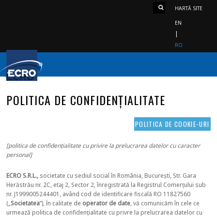
HARTĂ SITE
EN
RO
POLITICA DE CONFIDENȚIALITATE
POLITICA DE COOKIE-URI
[politica de confidențialitate cu privire la prelucrarea datelor cu caracter
personal]
ECRO S.R.L.,
societate cu sediul social în România, București, Str. Gara
Herăstrău nr. 2C, etaj 2, Sector 2, înregistrată la Registrul Comerțului sub
nr. J1999005244401, având cod de identificare fiscală RO 11827560
(„
Societatea
”), în calitate de
operator de date
, vă comunicăm în cele ce
urmează politica de confidențialitate cu privre la prelucrarea datelor cu