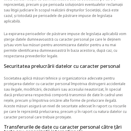
reprezentați, precum și pe perioada soluționării eventualelor reclamații
sau litigii judiciare în scopul realizării drepturilor Societății, dacă este
cazul, și totodată pe perioadele de păstrare impuse de legislația
aplicabilă.
La expirarea perioadelor de păstrare impuse de legislația aplicabilă vom
șterge datele dumneavoastră cu caracter personal pe care le deținem
și/sau vom lua măsuri pentru anonimizarea datelor pentru a nu mai
permite identificarea dumneavoastră în baza acestora, după caz, cu
respectarea prevederilor legale.
Securitatea prelucrării datelor cu caracter personal
Societatea aplică măsuri tehnice și organizatorice adecvate pentru
protejarea datelor cu caracter personal împotriva distrugerii accidentale
sau ilegale, modificării, dezvăluirii sau accesului neautorizat, în special
dacă prelucrarea respectivă comportă transmisii de date în cadrul unei
rețele, precum și împotriva oricărei alte forme de prelucrare ilegală.
Aceste măsuri asigură un nivel de securitate adecvat în raport cu riscurile
pe care le reprezintă prelucrarea, precum și în raport cu natura datelor cu
caracter personal care trebuie protejate.
Transferurile de date cu caracter personal către țări