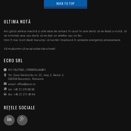
BACK TO TOP
ULTIMA NOTĂ
Aici găsiți adresa noastră și alte date de contact în cazul în care doriți să ne faceți o vizită, să
ne trimiteți ceva sau doriți să ne dați un telefon sau un fax.
Vom fi mai mult decât bucuroși să lucrăm împreună în proiecte energetice provocatoare.
Vă mulțumim că ne-ați vizitat site-ul web!
ECRO SRL
RO11827560, J1999005244401
Str. Gara Herăstrău nr. 2C, etaj 2, Sector 2,
020334 București, Romania
email: office@ecro.ro
tel: +40 21 210 88 88
fax: +40 21 211 49 94
REȚELE SOCIALE