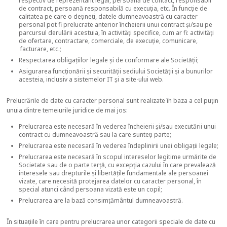
respectiv de reprezentant legal, persoană de contact, responsabil
de contract, persoană responsabilă cu execuția, etc. În funcție de
calitatea pe care o dețineți, datele dumneavoastră cu caracter
personal pot fi prelucrate anterior încheierii unui contract și/sau pe
parcursul derulării acestuia, în activități specifice, cum ar fi: activități
de ofertare, contractare, comerciale, de execuție, comunicare,
facturare, etc.;
Respectarea obligațiilor legale și de conformare ale Societății;
Asigurarea funcționării și securității sediului Societății și a bunurilor
acesteia, inclusiv a sistemelor IT și a site-ului web.
Prelucrările de date cu caracter personal sunt realizate în baza a cel puțin
unuia dintre temeiurile juridice de mai jos:
Prelucrarea este necesară în vederea încheierii și/sau executării unui
contract cu dumneavoastră sau la care sunteți parte;
Prelucrarea este necesară în vederea îndeplinirii unei obligații legale;
Prelucrarea este necesară în scopul intereselor legitime urmărite de
Societate sau de o parte terță, cu excepția cazului în care prevalează
interesele sau drepturile și libertățile fundamentale ale persoanei
vizate, care necesită protejarea datelor cu caracter personal, în
special atunci când persoana vizată este un copil;
Prelucrarea are la bază consimțământul dumneavoastră.
În situațiile în care pentru prelucrarea unor categorii speciale de date cu