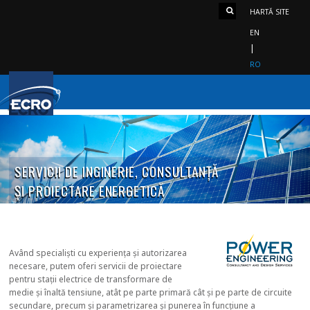
HARTĂ SITE
EN
RO
SERVICII DE INGINERIE, CONSULTANȚĂ
ȘI PROIECTARE ENERGETICĂ
Având specialiști cu experiența și autorizarea
necesare, putem oferi servicii de proiectare
pentru stații electrice de transformare de
medie și înaltă tensiune, atât pe parte primară cât și pe parte de circuite
secundare, precum și parametrizarea și punerea în funcțiune a