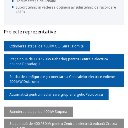
Documentație de licitație
Suport tehnic în vederea obținerii avizului tehnic de racordare
(ATR).
Proiecte reprezentative
Extinderea stației de 400 kV GIS Gura Ialomiței
Stație nouă de 110 / 20 kV Babadag pentru Centrala electrică
eolienă Babadag 1
Studiu de configurare și conectare a Centralelor electrice eoliene
600 MW Dobromir
Automatică pentru insularizare grup energetic Petrobrazi
Extinderea stației de 400 kV Stupina
Stația nouă de 400 / 30 kV pentru Centrala electrică eoliană Crucea