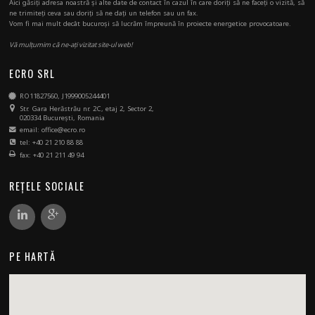
Aici găsiți adresa noastră și alte date de contact în cazul în care doriți să ne faceți o vizită, să
ne trimiteți ceva sau doriți să ne dați un telefon sau un fax.
Vom fi mai mult decât bucuroși să lucrăm împreună în proiecte energetice provocatoare.
Vă mulțumim că ne-ați vizitat site-ul web!
ECRO SRL
RO11827560, J1999005244401
Str. Gara Herăstrău nr. 2C, etaj 2, Sector 2,
020334 București, Romania
email: office@ecro.ro
tel: +40 21 210 88 88
fax: +40 21 211 49 94
REȚELE SOCIALE
PE HARTĂ