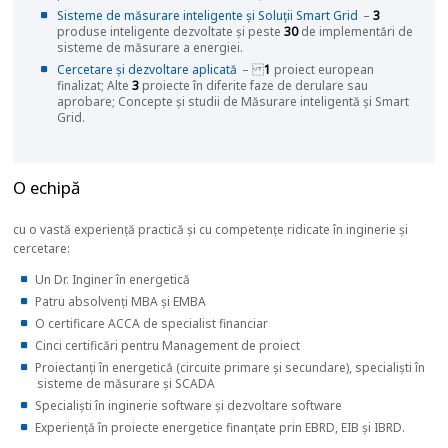
Sisteme de măsurare inteligente și Soluții Smart Grid
–
3
produse inteligente dezvoltate și peste
30
de implementări de
sisteme de măsurare a energiei.
Cercetare și dezvoltare aplicată
–
1
proiect european
finalizat; Alte
3
proiecte în diferite faze de derulare sau
aprobare; Concepte și studii de Măsurare inteligentă și Smart
Grid.
O echipă
cu o vastă experiență practică și cu competențe ridicate în inginerie și
cercetare:
Un Dr. Inginer în energetică
Patru absolvenți MBA și EMBA
O certificare ACCA de specialist financiar
Cinci certificări pentru Management de proiect
Proiectanți în energetică (circuite primare și secundare), specialiști în
sisteme de măsurare și SCADA
Specialiști în inginerie software și dezvoltare software
Experiență în proiecte energetice finanțate prin EBRD, EIB și IBRD.