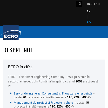
HARTĂ SITE
EN
RO
DESPRE NOI
ECRO în cifre
ECRO – The Power Engineering Company – este prezentă în
sectorul energetic din România începând cu anul
2003
și activează
în:
Servicii de inginerie, Consultanță și Proiectare energetică
–
peste
20
de proiecte în înaltă tensiune
110
,
220
și
400
kV.
Management de proiect și Proiecte la cheie
– peste
10
proiecte în înaltă tensiune
110
,
220
și
400
kV.