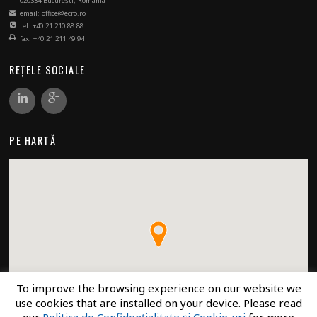
020334 București, Romania
email: office@ecro.ro
tel: +40 21 210 88 88
fax: +40 21 211 49 94
REȚELE SOCIALE
PE HARTĂ
To improve the browsing experience on our website we
use cookies that are installed on your device. Please read