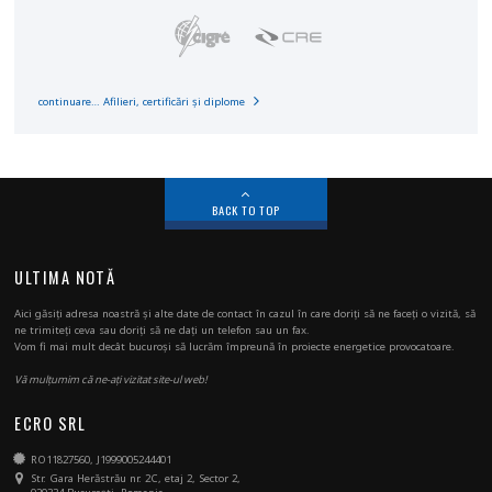
continuare… Afilieri, certificări și diplome
BACK TO TOP
ULTIMA NOTĂ
Aici găsiți adresa noastră și alte date de contact în cazul în care doriți să ne faceți o vizită, să
ne trimiteți ceva sau doriți să ne dați un telefon sau un fax.
Vom fi mai mult decât bucuroși să lucrăm împreună în proiecte energetice provocatoare.
Vă mulțumim că ne-ați vizitat site-ul web!
ECRO SRL
RO11827560, J1999005244401
Str. Gara Herăstrău nr. 2C, etaj 2, Sector 2,