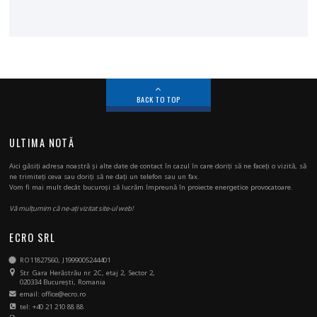
BACK TO TOP
ULTIMA NOTĂ
Aici găsiți adresa noastră și alte date de contact în cazul în care doriți să ne faceți o vizită, să
ne trimiteți ceva sau doriți să ne dați un telefon sau un fax.
Vom fi mai mult decât bucuroși să lucrăm împreună în proiecte energetice provocatoare.
Vă mulțumim că ne-ați vizitat site-ul web!
ECRO SRL
RO11827560, J1999005244401
Str. Gara Herăstrău nr. 2C, etaj 2, Sector 2,
020334 București, Romania
email: office@ecro.ro
tel: +40 21 210 88 88