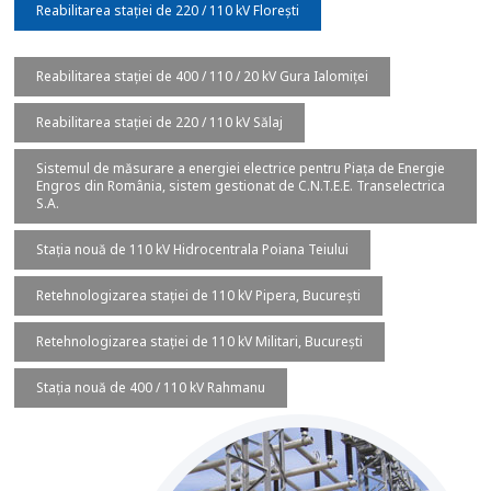
Reabilitarea stației de 220 / 110 kV Florești
Reabilitarea stației de 400 / 110 / 20 kV Gura Ialomiței
Reabilitarea stației de 220 / 110 kV Sălaj
Sistemul de măsurare a energiei electrice pentru Piaţa de Energie
Engros din România, sistem gestionat de C.N.T.E.E. Transelectrica
S.A.
Stația nouă de 110 kV Hidrocentrala Poiana Teiului
Retehnologizarea stației de 110 kV Pipera, București
Retehnologizarea stației de 110 kV Militari, București
Stația nouă de 400 / 110 kV Rahmanu