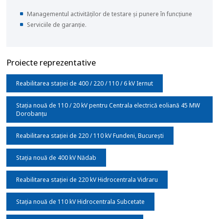
Managementul activităților de testare și punere în funcțiune
Serviciile de garanție.
Proiecte reprezentative
Reabilitarea stației de 400 / 220 / 110 / 6 kV Iernut
Stația nouă de 110 / 20 kV pentru Centrala electrică eoliană 45 MW
Dorobanțu
Reabilitarea stației de 220 / 110 kV Fundeni, București
Stația nouă de 400 kV Nădab
Reabilitarea stației de 220 kV Hidrocentrala Vidraru
Stația nouă de 110 kV Hidrocentrala Subcetate