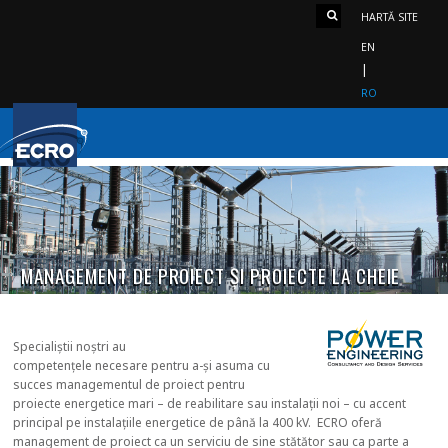
HARTĂ SITE
EN
RO
MANAGEMENT DE PROIECT ȘI PROIECTE LA CHEIE
Specialiștii noștri au
competențele necesare pentru a-și asuma cu
succes managementul de proiect pentru
proiecte energetice mari – de reabilitare sau instalații noi – cu accent
principal pe instalațiile energetice de până la 400 kV. ECRO oferă
management de proiect ca un serviciu de sine stătător sau ca parte a