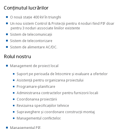
Conţinutul lucrărilor
O nouă stație 400 kV în triunghi
Un nou sistem Control & Protecții pentru 4 noduri fiind PIF doar
pentru 3 noduri associate liniilor existente
Sistem de telecomunicații
Sistem de telecontorizare
Sistem de alimentare AC/DC.
Rolul nostru
Management de proiect local
Suport pe perioada de întocmire și evaluare a ofertelor
Asistență pentru organizarea proiectului
Programare-planificare
Administrarea contractelor pentru furnizorii locali
Coordonarea proiectării
Revizuirea specificațiilor tehnice
Supraveghere și coordonare construcții montaj
Managementul conflictelor.
Managementul PIF.