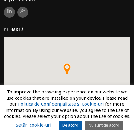
PE HARTĂ
To improve the browsing experience on our website we
use cookies that are installed on your device. Please read
our
Politica de Confidențialitate și Cookie-uri
for more
information. By using our website, you agree to the use of
cookies. Please select your option about the use of cookies.
Setări cookie-uri
De acord
Nu sunt de acord
©
ECRO
2026
Design de
informagination
. Folosind
Wordpress
și o temă de
Themify
.