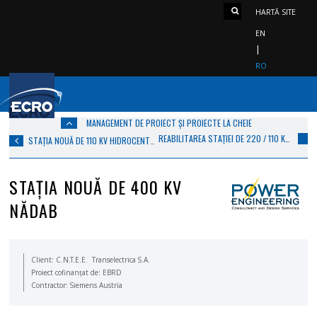
HARTĂ SITE
EN
RO
MANAGEMENT DE PROIECT ȘI PROIECTE LA CHEIE
REABILITAREA STAȚIEI DE 220 / 110 KV FLOREȘTI
STAȚIA NOUĂ DE 110 KV HIDROCENTRALA SUBCETATE
STAȚIA NOUĂ DE 400 KV
NĂDAB
Client: C.N.T.E.E. Transelectrica S.A.
Proiect cofinanțat de: EBRD
Contractor: Siemens Austria