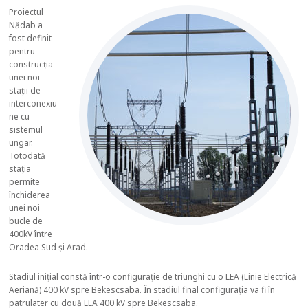
Proiectul
Nădab a
fost definit
pentru
construcția
unei noi
stații de
interconexiu
ne cu
sistemul
ungar.
Totodată
stația
permite
închiderea
unei noi
bucle de
400kV între
Oradea Sud și Arad.
Stadiul inițial constă într-o configurație de triunghi cu o LEA (Linie Electrică
Aeriană) 400 kV spre Bekescsaba. În stadiul final configurația va fi în
patrulater cu două LEA 400 kV spre Bekescsaba.