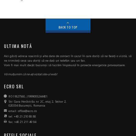
BACK TO TOP
ULTIMA NOTĂ
Aici găsiți adresa noastră și alte date de contact în cazul în care doriți să ne faceți o vizită, să
ne trimiteți ceva sau doriți să ne dați un telefon sau un fax.
Vom fi mai mult decât bucuroși să lucrăm împreună în proiecte energetice provocatoare.
Vă mulțumim că ne-ați vizitat site-ul web!
ECRO SRL
RO11827560, J1999005244401
Str. Gara Herăstrău nr. 2C, etaj 2, Sector 2,
020334 București, Romania
email: office@ecro.ro
tel: +40 21 210 88 88
fax: +40 21 211 49 94
REȚELE SOCIALE